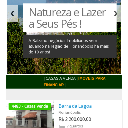
Natureza e Lazer
a Seus Pés !
A Balzano negócios Imobiliários vem
atuando na região de Florianópolis há mais
de 10 anos!
| CASAS A VENDA |
IMÓVEIS PARA
FINANCIAR
|
Barra da Lagoa
4483 - Casas Venda
Florianópolis
R$ 2.200.000,00
7 quartos