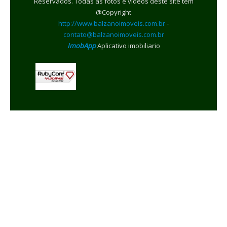
Reservados. Todas as fotos e videos deste site tem
@Copyright
http://www.balzanoimoveis.com.br
-
contato@balzanoimoveis.com.br
ImobApp
Aplicativo imobiliario