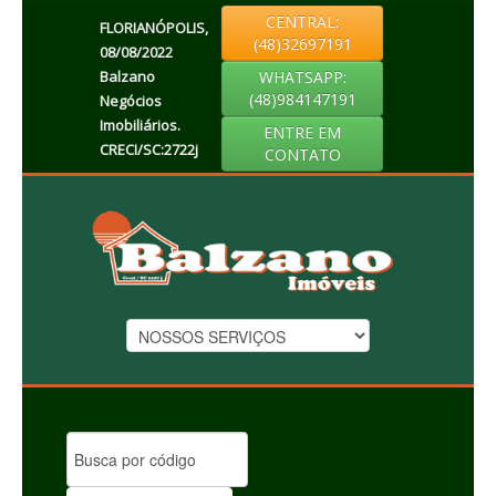
CENTRAL:
FLORIANÓPOLIS,
(48)32697191
08/08/2022
Balzano
WHATSAPP:
(48)984147191
Negócios
Imobiliários.
ENTRE EM
CRECI/SC:2722j
CONTATO