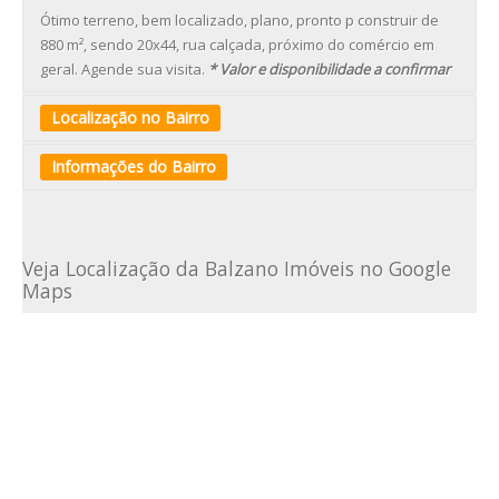
Ótimo terreno, bem localizado, plano, pronto p construir de
880 m², sendo 20x44, rua calçada, próximo do comércio em
geral. Agende sua visita.
* Valor e disponibilidade a confirmar
Localização no Bairro
Informações do Bairro
O bairro São João do Rio Vermelho está localizado na
PRAIA
DO MOÇAMBIQUE
, no leste da Ilha de Santa Catarina, entre os
Veja Localização da Balzano Imóveis no Google
bairros da Barra da Lagoa e Ingleses. Distante
Maps
aproximadamente 31 km do centro de Florianópolis, o Rio
Vermelho, como é mais conhecido pela população local, é um
bairro ainda com características predominantemente rurais.