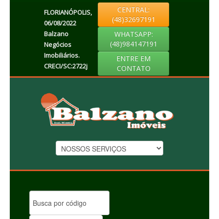
CENTRAL:
FLORIANÓPOLIS,
(48)32697191
06/08/2022
Balzano
WHATSAPP:
(48)984147191
Negócios
Imobiliários.
ENTRE EM
CRECI/SC:2722j
CONTATO