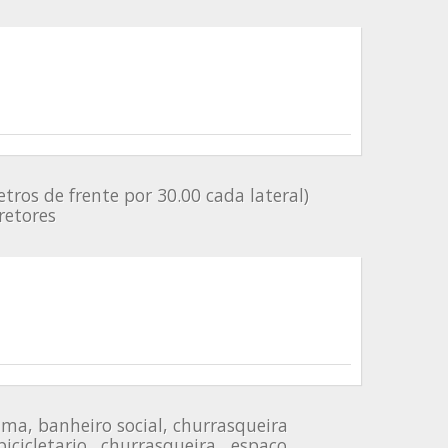
os de frente por 30.00 cada lateral)
retores
ma, banheiro social, churrasqueira
cicletario . churrasqueira , espaço