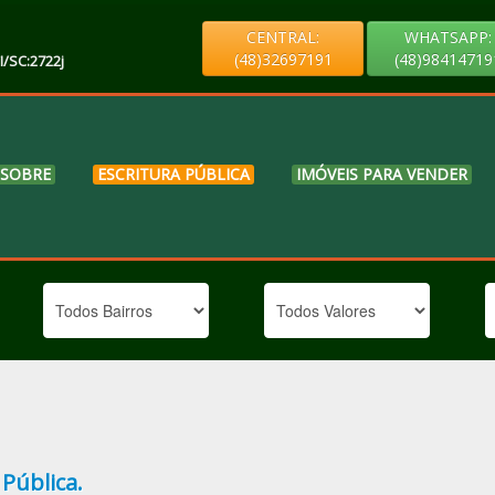
CENTRAL:
WHATSAPP:
(48)32697191
(48)98414719
I/SC:2722j
SOBRE
ESCRITURA PÚBLICA
IMÓVEIS PARA VENDER
Pública.