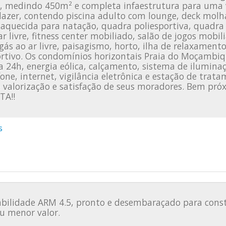
 medindo 450m² e completa infaestrutura para uma v
azer, contendo piscina adulto com lounge, deck molha
 aquecida para natação, quadra poliesportiva, quadra 
livre, fitness center mobiliado, salão de jogos mobil
s ao ar livre, paisagismo, horto, ilha de relaxamento,
ortivo. Os condomínios horizontais Praia do Moçambi
a 24h, energia eólica, calçamento, sistema de ilumina
one, internet, vigilância eletrônica e estação de trat
valorização e satisfação de seus moradores. Bem próxi
TA!!
s
bilidade ARM 4.5, pronto e desembaraçado para constr
ou menor valor.