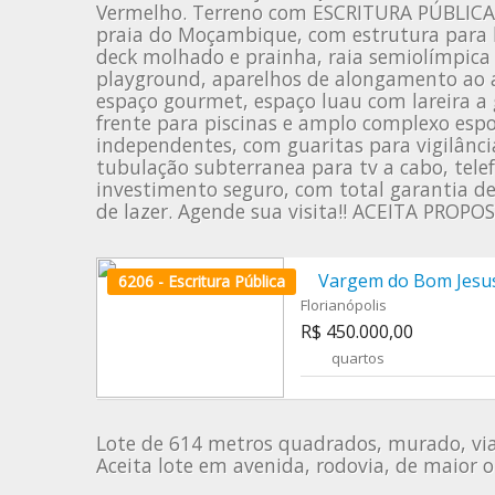
Vermelho. Terreno com ESCRITURA PÚBLICA,
praia do Moçambique, com estrutura para l
deck molhado e prainha, raia semiolímpica
playground, aparelhos de alongamento ao ar 
espaço gourmet, espaço luau com lareira a gá
frente para piscinas e amplo complexo esp
independentes, com guaritas para vigilânci
tubulação subterranea para tv a cabo, telef
investimento seguro, com total garantia de 
de lazer. Agende sua visita!! ACEITA PROPOS
Vargem do Bom Jesu
6206 - Escritura Pública
Florianópolis
R$ 450.000,00
quartos
Lote de 614 metros quadrados, murado, via
Aceita lote em avenida, rodovia, de maior 